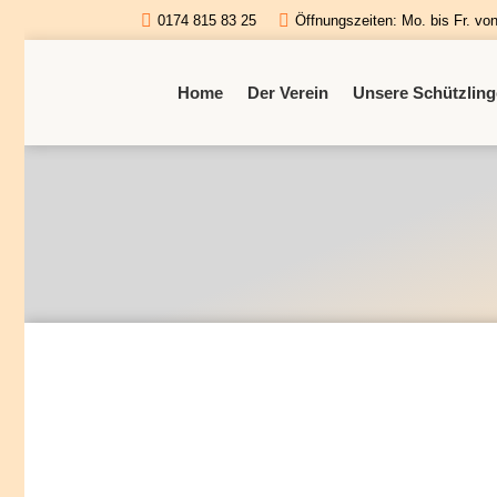
0174 815 83 25
Öffnungszeiten: Mo. bis Fr. vo
Home
Der Verein
Unsere Schützling
Spendenübergabe der Firma Rodd
Spendenübergabe
Von
Jenny
11. November 2023
Und wieder durften wir uns heute über eine