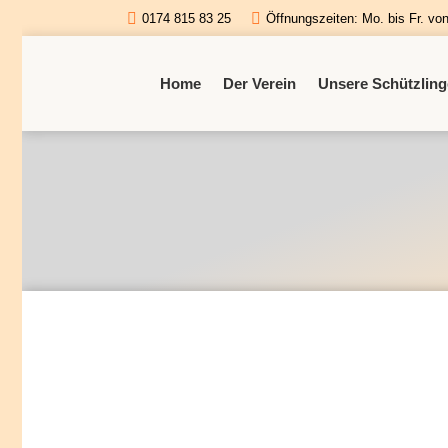
0174 815 83 25
Öffnungszeiten: Mo. bis Fr. vo
Home
Der Verein
Unsere Schützling
Rheinpfalz 06.10.2020
Zeitungsartikel
Von
mprtsv
27. November 2020