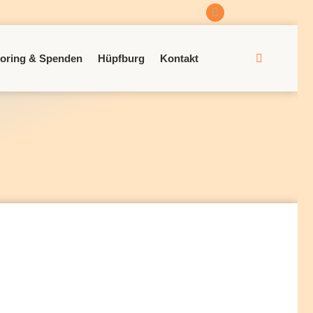
Facebook
page
opens
oring & Spenden
Hüpfburg
Kontakt
Search:
in
new
window